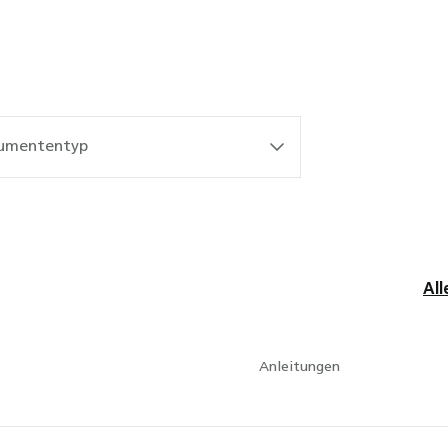
umententyp
Al
Anleitungen