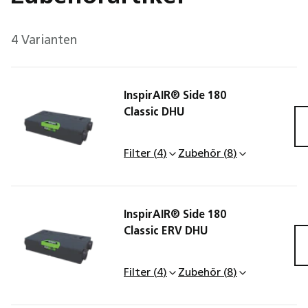
4 Varianten
InspirAIR® Side 180
Classic DHU
A110
Filter
(
4
)
Zubehör
(
8
)
InspirAIR® Side 180
Filter-Set für InspirAI
InspirAIR® Bedieneinhe
Classic ERV DHU
Side 180, ePM10 50% 
ohne CO2-Sensor für
A110
und Coarse 65% (G4)
InspirAIR Side Classic 
Filter
(
4
)
Zubehör
(
8
)