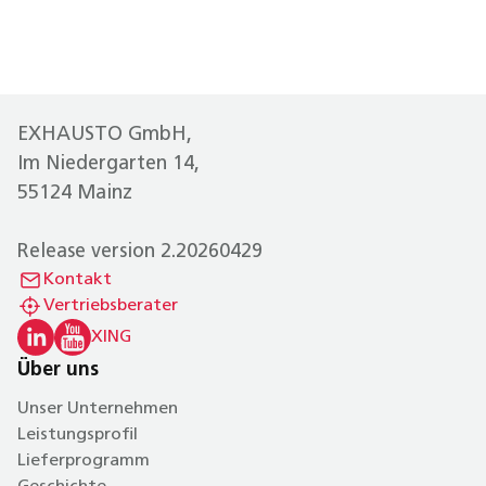
Montagehalterung
Montagehalterung
InspirAIR Side 180 und
InspirAIR Side 180 und
EXHAUSTO GmbH,
für Bodenmontage
für Deckenmontage
Im Niedergarten 14,
55124 Mainz
Release version 2.20260429
Kontakt
Montagehalterung
Vertriebsberater
InspirAIR Side 180 und
XING
für Bodenmontage
Über uns
Unser Unternehmen
Leistungsprofil
Lieferprogramm