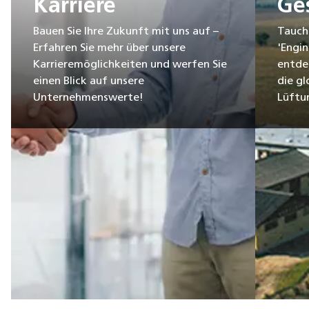
Karriere
Ge
Bauen Sie Ihre Zukunft mit uns auf –
Tauche
Erfahren Sie mehr über unsere
'Engin
Karrieremöglichkeiten und werfen Sie
entde
einen Blick auf unsere
die gl
Unternehmenswerte!
Lüftu