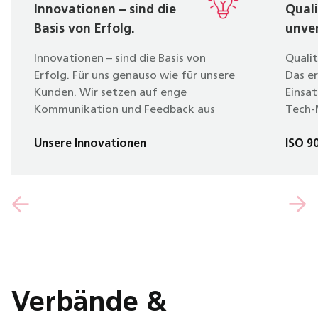
Innovationen – sind die
Quali
Basis von Erfolg.
unver
Innovationen – sind die Basis von
Qualit
Erfolg. Für uns genauso wie für unsere
Das e
Kunden. Wir setzen auf enge
Einsat
Kommunikation und Feedback aus
Tech-M
dem Markt, wenn Neuheiten
Produk
entstehen. Davon profitieren wir alle.
Unsere Innovationen
der Gr
ISO 9
Unsere Innovationen
lassen
Zertif
Verbände &