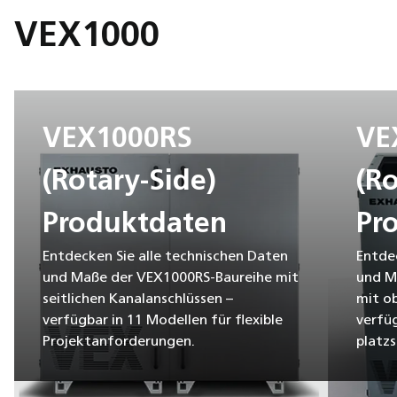
VEX1000
VEX1000RS
VE
(Rotary-Side)
(Ro
Produktdaten
Pr
Entdecken Sie alle technischen Daten
Entdec
und Maße der VEX1000RS-Baureihe mit
und M
seitlichen Kanalanschlüssen –
mit o
verfügbar in 11 Modellen für flexible
verfüg
Projektanforderungen.
platzs