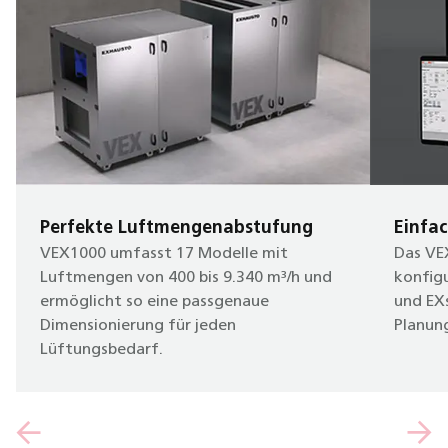
Perfekte Luftmengenabstufung
Einfa
VEX1000 umfasst 17 Modelle mit
Das VEX
Luftmengen von 400 bis 9.340 m³/h und
konfigu
ermöglicht so eine passgenaue
und EXs
Dimensionierung für jeden
Planun
Lüftungsbedarf.