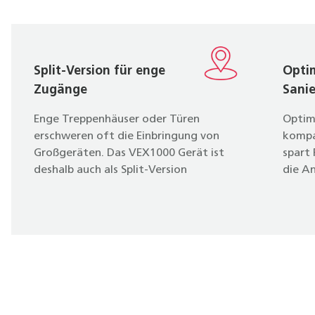
Split-Version für enge
Opti
Zugänge
Sani
Enge Treppenhäuser oder Türen
Optim
erschweren oft die Einbringung von
kompa
Großgeräten. Das VEX1000 Gerät ist
spart 
deshalb auch als Split-Version
die A
verfügbar. Es wird in Baugruppen
Techni
zerlegt, durch EXHAUSTO
ermögl
Fachpersonal eingebracht und vor Ort
Einsa
montiert.
auch 
einges